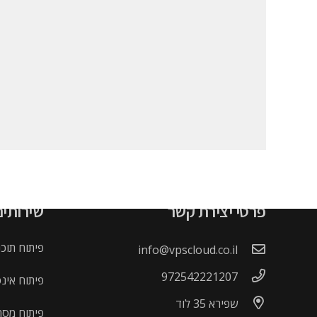
פרטי יצירת קשר
שירותים
פיתוח תוכ
info@vpscloud.co.il
972542221207
פיתוח אינטר
שפירא 35 לוד
פיתוח מסח