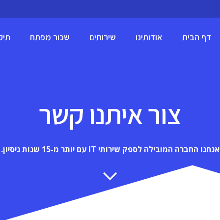
דף הבית
אודותינו
שירותים
שכור מפתח
תיק
פיתוח אינטרנט ו-CMS
שכור מפתח WooCommerce
שכור מפתחי Shopify
שכור מפתחי HTML5 ו-CSS3
שכור מפתחי nopcommerce
צור איתנו קשר
אנחנו החברה המובילה לספק שירותי IT עם יותר מ-15 שנות ניסיון.