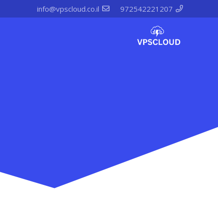
info@vpscloud.co.il
972542221207