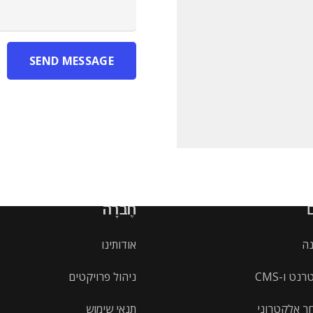
SEND MESSAGE
חֶברָה
נה
אודותינו
נט ו-CMS
ניהול פרויקטים
ר אלקטרוני
תנאי שימוש