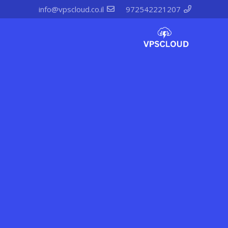
info@vpscloud.co.il
972542221207