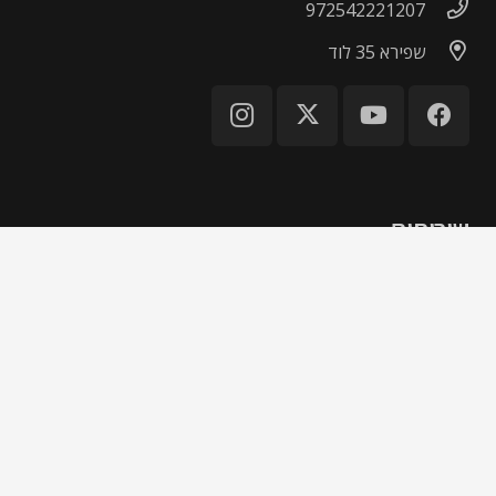
972542221207
שפירא 35 לוד
שירותים
פיתוח תוכנה
פיתוח אינטרנט ו-CMS
פיתוח מסחר אלקטרוני
פיתוח אפליקציות למובייל
פיתוח קצה