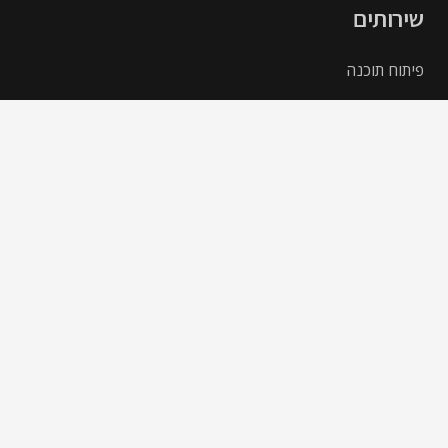
שירותים
פיתוח תוכנה
פיתוח אינטרנט ו-CMS
פיתוח מסחר אלקטרוני
פיתוח אפליקציות למובייל
פיתוח קצה
חֶברָה
אודותינו